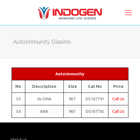
Autoimmunity Diasino
Autoimmunity
No
Description
Size
Cat No
Price
53
ds-DNA
96T
DS167741
Call Us
54
ANA
96T
DS167742
Call Us
About us