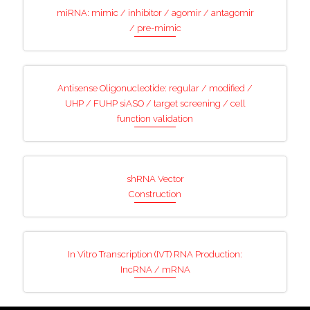
miRNA: mimic / inhibitor / agomir / antagomir
/ pre-mimic
Antisense Oligonucleotide: regular / modified /
UHP / FUHP siASO / target screening / cell
function validation
shRNA Vector
Construction
In Vitro Transcription (IVT) RNA Production:
IncRNA / mRNA