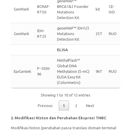
geneMAP™
BCRAF-
BRCA1&2 Founder
CE-
GenMark
kit
RT50
Mutations
IVD
Detection Kit
geneMAP™ IDH1/2
IDH-
GenMark
Mutations
25T
RUO
RT25
Detection Kit
ELISA
MethylFlash™
Global DNA
P-1030-
EpiGentek
Methylation (5-mC)
96T
RUO
96
ELISA Easy Kit
(Colorimetric)
Showing 1 to 10 of 12 entries
Previous
1
2
Next
2.
Modifikasi Histon dan Perubahan Ekspresi TNBC
Modifikasi histon (perubahan pasca-translasi domain terminal-