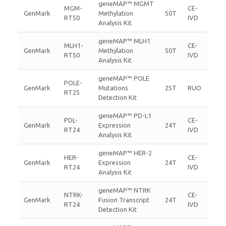
geneMAP™ MGMT
MGM-
CE-
GenMark
Methylation
50T
RT50
IVD
Analysis Kit
geneMAP™ MLH1
MLH1-
CE-
GenMark
Methylation
50T
RT50
IVD
Analysis Kit
geneMAP™ POLE
POLE-
GenMark
Mutations
25T
RUO
RT25
Detection Kit
geneMAP™ PD-L1
PDL-
CE-
GenMark
Expression
24T
RT24
IVD
Analysis Kit
geneMAP™ HER-2
HER-
CE-
GenMark
Expression
24T
RT24
IVD
Analysis Kit
geneMAP™ NTRK
NTRK-
CE-
GenMark
Fusion Transcript
24T
RT24
IVD
Detection Kit