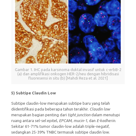
Gambar 1. IHC pada karsinoma duktal invasif untuk c-erbB-2
(a) dan amplifikasi onkogen HER-2/neu dengan hibridisasi
fluoresensi in situ (b) [Mahdi Reza et al. 2021]
5)
Subtipe Claudin Low
Subtipe claudin-low merupakan subtipe baru yang telah
diidentifikasi pada beberapa tahun terakhir.
Claudin low
merupakan bagian penting dari
tight junction
dalam menutupi
ruang antara sel-sel epitel,
EPCAM
,
mucin-1
, dan
E-kadherin
.
Sekitar 61-71% tumor claudin-low adalah triple-negatif,
sedangkan 25-39% TNBC termasuk subtipe claudin low.