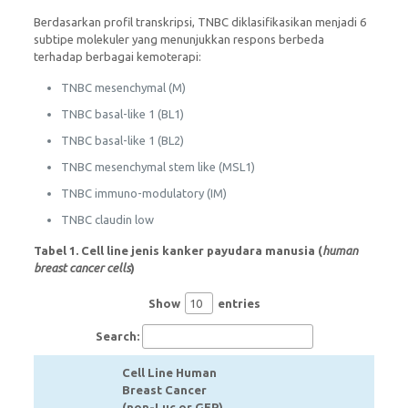
Berdasarkan profil transkripsi, TNBC diklasifikasikan menjadi 6
subtipe molekuler yang menunjukkan respons berbeda
terhadap berbagai kemoterapi:
TNBC mesenchymal (M)
TNBC basal-like 1 (BL1)
TNBC basal-like 1 (BL2)
TNBC mesenchymal stem like (MSL1)
TNBC immuno-modulatory (IM)
TNBC claudin low
Tabel 1. Cell line jenis kanker payudara manusia (
human
breast cancer cells
)
Show
entries
Search:
Cell Line Human
Breast Cancer
(non-Luc or GFP)