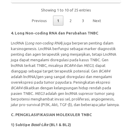
Showing 1 to 10 of 25 entries
Previous
1
2
3
Next
4.
Long Non-coding RNA dan Perubahan TNBC
LncRNA (
Long non-coding RNA
) juga berperan penting dalam
karsinogenesis. LncRNA berfungsi sebagai marker diagnostik
penting dan agen terapeutik yang menjanjikan, tetapi LncRNA
juga dapat mengalami disregulasi pada kasus TNBC. Gen
lncRNA terkait TNBC, misalnya
BCAR4
dan
MEG3
, dapat
dianggap sebagai target terapeutik potensial. Gen
BCAR4
adalah lncRNA/gen yang sangat disregulasi dan mengalami
overekspresi pada tumor payudara. Peningkatan ekspresi
BCAR4
dikaitkan dengan kelangsungan hidup rendah pada
pasien TNBC.
MEG3
adalah gen lncRNA supresor tumor yang
berpotensi menghambat invasi sel, proliferasi, angiogenesis,
jalur pro-survival (PI3K, Akt, TGF-β), dan beberapa jalur lainnya.
C.
PENGKLASIFIKASIAN MOLEKULER TNBC
1)
Subtipe
Basal-Like
(BL1 & BL2)