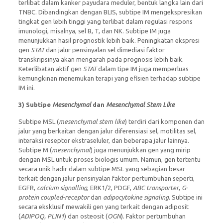
terlibat dalam kanker payudara meduler, bentuk langka lain dari
TNBC. Dibandingkan dengan BLIS, subtipe IM mengekspresikan
tingkat gen lebih tinggi yang terlibat dalam regulasi respons
imunologi, misalnya, sel B, T, dan NK. Subtipe IM juga
menunjukkan hasil prognostik lebih baik. Peningkatan ekspresi
gen
STAT
dan jalur pensinyalan sel dimediasi faktor
transkripsinya akan mengarah pada prognosis lebih baik.
Keterlibatan aktif gen
STAT
dalam tipe IM juga memperluas
kemungkinan menemukan terapi yang efisien terhadap subtipe
IM ini.
3)
Subtipe
Mesenchymal
dan
Mesenchymal Stem Like
Subtipe MSL (
mesenchymal stem like
) terdiri dari komponen dan
jalur yang berkaitan dengan jalur diferensiasi sel, motilitas sel,
interaksi reseptor ekstraseluler, dan beberapa jalur lainnya.
Subtipe M (
mesenchymal
) juga menunjukkan gen yang mirip
dengan MSL untuk proses biologis umum. Namun, gen tertentu
secara unik hadir dalam subtipe MSL yang sebagian besar
terkait dengan jalur pensinyalan faktor pertumbuhan seperti,
EGFR,
calcium signalling
, ERK1/2, PDGF,
ABC transporter
,
G-
protein coupled-receptor
dan
adipocytokine signaling
. Subtipe ini
secara eksklusif mewakili gen yang terkait dengan adiposit
(
ADIPOQ, PLIN1
) dan osteosit (
OGN
). Faktor pertumbuhan