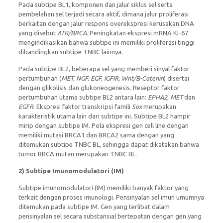
Pada subtipe BL1, komponen dan jalur siklus sel serta
pembelahan sel terjadi secara aktif, dimana jalur proliferasi
berkaitan dengan jalur respons overekspresi kerusakan DNA
yang disebut
ATR/BRCA
. Peningkatan ekspresi mRNA Ki-67
mengindikasikan bahwa subtipe ini memiliki proliferasi tinggi
dibandingkan subtipe TNBC lainnya.
Pada subtipe BL2, beberapa sel yang memberi sinyal faktor
pertumbuhan (
MET, NGF, EGF, IGFIR, Wnt/B-Catenin
) disertai
dengan glikolisis dan glukoneogenesis. Reseptor faktor
pertumbuhan utama subtipe BL2 antara lain:
EPHA2, MET
dan
EGFR
. Ekspresi faktor transkripsi famili
Sox
merupakan
karakteristik utama lain dari subtipe ini. Subtipe BL2 hampir
mirip dengan subtipe IM. Pola ekspresi gen cell line dengan
memiliki mutasi BRCA1 dan BRCA2 sama dengan yang
ditemukan subtipe TNBC BL, sehingga dapat dikatakan bahwa
tumor BRCA mutan merupakan TNBC BL.
2)
Subtipe Imunomodulatori (IM)
Subtipe imunomodulatori (IM) memiliki banyak faktor yang
terkait dengan proses imunologi. Pensinyalan sel imun umumnya
ditemukan pada subtipe IM. Gen yang terlibat dalam
pensinyalan sel secara substansial bertepatan dengan gen yang