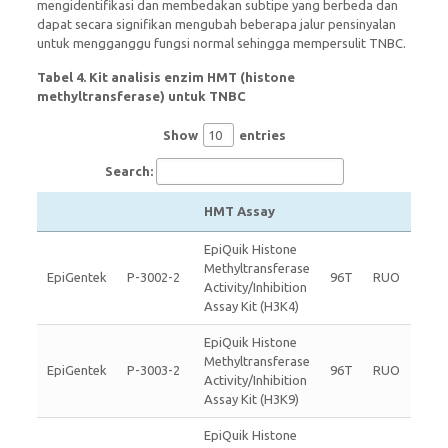
mengidentifikasi dan membedakan subtipe yang berbeda dan
dapat secara signifikan mengubah beberapa jalur pensinyalan
untuk mengganggu fungsi normal sehingga mempersulit TNBC.
Tabel 4. Kit analisis enzim HMT (histone
methyltransferase) untuk TNBC
Show
entries
Search:
HMT Assay
EpiQuik Histone
Methyltransferase
EpiGentek
P-3002-2
96T
RUO
Activity/Inhibition
Assay Kit (H3K4)
EpiQuik Histone
Methyltransferase
EpiGentek
P-3003-2
96T
RUO
Activity/Inhibition
Assay Kit (H3K9)
EpiQuik Histone