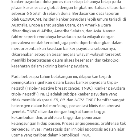
kanker payudara didiagnosis dan setiap tahunnya tetap pada
jutaan kasus secara global dengan tingkat mortalitas dilaporkan
sebesar 6,6 telah di seluruh dunia. Berdasarkan data laporan
oleh GLOBOCAN, insiden kanker payudara lebih umum terjadi di
Australia, Eropa Barat Bagian Utara, dan Amerika Utara
dibandingkan di Afrika, Amerika Selatan, dan Asia. Namun
faktor seperti rendahnya kesadaran pada wilayah dengan
prevalensi rendah tersebut juga perlu dipertimbangkan dalam
merepresentasikan keadaan kanker payudara sebenarnya,
dikarenakan sebagian besar negara wilayah-wilayah tersebut
memiliki keterbatasan dalam akses kesehatan dan teknologi
kesehatan dalam skrining kanker payudara.
Pada beberapa tahun belakangan ini, dilaporkan terjadi
peningkatan signifikan dalam kasus kanker payudara triple-
negatif (Triple-negative breast cancer, TNBC). Kanker payudara
triple-negatif (TNBC) adalah subtipe kanker payudara yang
tidak memiliki ekspresi
ER
,
PR
, dan
HER2
. TNBC bersifat sangat
heterogen dalam hal morfologi, presentasi klinis dan aberasi
genetik. TNBC ditandai dengan tingkat tumor tinggi,
kekambuhan dini, proliferasi tinggi dan penurunan
kelangsungan hidup pasien. Proses angiogenesis, proliferasi tak
terkendali, invasi, metastasis dan inhibisi apoptosis adalah jalur
utama yang terlibat dalam komplikasi TNBC.