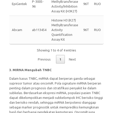
P-3005-
Methyltransferase
EpiGentek
96T
RUO
96
Activity/Inhibition
Assay Kit (H3K27)
Histone H3 (K27)
Methyltransferase
Abcam
ab113454
Activity
96T
RUO
Quantification
Assay Kit
Showing 1 to 4 of 4 entries
Previous
1
Next
3. MI
RNA Mengubah TNBC
Dalam kasus TNBC, miRNA dapat berperan ganda sebagai
supresor tumor atau oncomiR. Pola signature miRNA berperan
penting dalam prognosis dan stratifikasi penyakit ke dalam
subkelas. Berdasarkan ekspresi miRNA, populasi pasien TNBC
dapat dikelompokkan menjadi subkelompok IHC berisiko tinggi
dan berisiko rendah, sehingga miRNA berpotensi dianggap
sebagai marker prognostik untuk memprediksi kemungkinan
hasil dari berbagai pendekatan kemoterapi. OncomiR juga