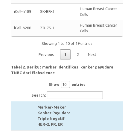
Human Breast Cancer
iCell-h189
SK-BR-3
Cells
Human Breast Cancer
iCell-h288
ZR-75-1
Cells
Showing 1 to 10 of 19 entries
Previous
1
2
Next
Tabel 2. Berikut marker identifikasi kanker payudara
TNBC dari Elabscience
Show
entries
Search:
Marker-Maker
Kanker Payudara
Triple Negatif
HER-2, PR, ER