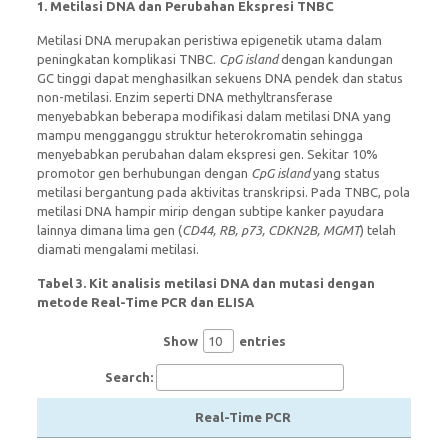
1.
Metilasi DNA dan Perubahan Ekspresi TNBC
Metilasi DNA merupakan peristiwa epigenetik utama dalam
peningkatan komplikasi TNBC.
CpG island
dengan kandungan
GC tinggi dapat menghasilkan sekuens DNA pendek dan status
non-metilasi. Enzim seperti DNA methyltransferase
menyebabkan beberapa modifikasi dalam metilasi DNA yang
mampu mengganggu struktur heterokromatin sehingga
menyebabkan perubahan dalam ekspresi gen. Sekitar 10%
promotor gen berhubungan dengan
CpG island
yang status
metilasi bergantung pada aktivitas transkripsi. Pada TNBC, pola
metilasi DNA hampir mirip dengan subtipe kanker payudara
lainnya dimana lima gen (
CD44, RB, p73, CDKN2B, MGMT
) telah
diamati mengalami metilasi.
Tabel 3. Kit analisis metilasi DNA dan mutasi dengan
metode Real-Time PCR dan ELISA
Show
entries
Search:
Real-Time PCR