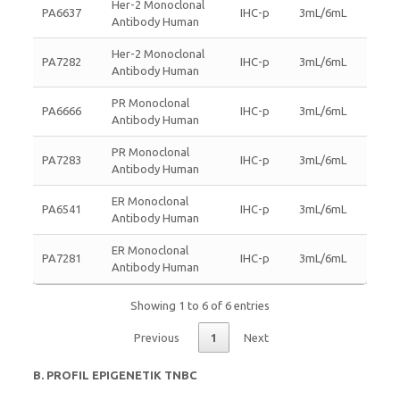
Her-2 Monoclonal
PA6637
IHC-p
3mL/6mL
Antibody Human
Her-2 Monoclonal
PA7282
IHC-p
3mL/6mL
Antibody Human
PR Monoclonal
PA6666
IHC-p
3mL/6mL
Antibody Human
PR Monoclonal
PA7283
IHC-p
3mL/6mL
Antibody Human
ER Monoclonal
PA6541
IHC-p
3mL/6mL
Antibody Human
ER Monoclonal
PA7281
IHC-p
3mL/6mL
Antibody Human
Showing 1 to 6 of 6 entries
Previous
1
Next
B.
PROFIL EPIGENETIK TNBC