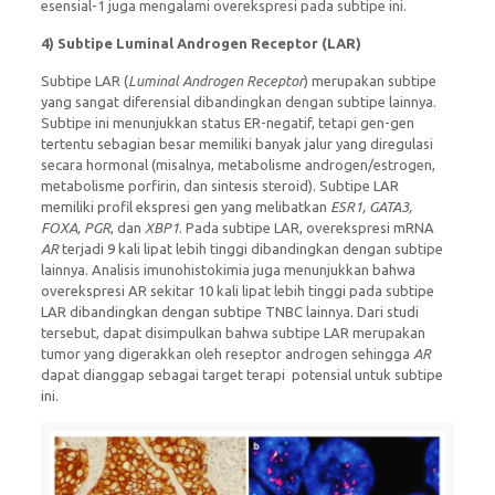
esensial-1 juga mengalami overekspresi pada subtipe ini.
4)
Subtipe Luminal Androgen Receptor (LAR)
Subtipe LAR (
Luminal Androgen Receptor
) merupakan subtipe
yang sangat diferensial dibandingkan dengan subtipe lainnya.
Subtipe ini menunjukkan status ER-negatif, tetapi gen-gen
tertentu sebagian besar memiliki banyak jalur yang diregulasi
secara hormonal (misalnya, metabolisme androgen/estrogen,
metabolisme porfirin, dan sintesis steroid). Subtipe LAR
memiliki profil ekspresi gen yang melibatkan
ESR1, GATA3,
FOXA, PGR
, dan
XBP1
. Pada subtipe LAR, overekspresi mRNA
AR
terjadi 9 kali lipat lebih tinggi dibandingkan dengan subtipe
lainnya. Analisis imunohistokimia juga menunjukkan bahwa
overekspresi AR sekitar 10 kali lipat lebih tinggi pada subtipe
LAR dibandingkan dengan subtipe TNBC lainnya. Dari studi
tersebut, dapat disimpulkan bahwa subtipe LAR merupakan
tumor yang digerakkan oleh reseptor androgen sehingga
AR
dapat dianggap sebagai target terapi potensial untuk subtipe
ini.