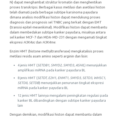
N) dapat menghambat struktur kromatin dan menghentikan
proses transkripsi. Berbagai kasus metilasi dan asetilasi histon
telah diamati pada berbagai subtipe karsinoma payudara
dimana analisis modifikasi histon dapat mendukung proses
diagnosis dan prognosis sel TNBC yang terkait dengan EMT
(transisi epitel-mesenkimal). Modifikasi histon dapat membantu
dalam membedakan subtipe kanker payudara, misalnya antara
sel kanker MCF-7 dan MDA-MD-231 dengan mengamati tingkat
ekspresi
H3K4ac
dan
H3K4me
.
Enzim HMT (histone methyltransferase) mengkatalisis proses
metilasi residu asam amino seperti arginin dan lisin:
4 jenis HMT (
SETDB1, SMYD2, SMYD3, ASHIL
) menunjukkan
amplifikasi miRNA pada kanker payudara BL
8 jenis HMT (
SETDT, E2H1, EHMT1, SMYD3, SETD3, WHSC1,
SETD8, SETDB
) menunjukkan penurunan tingkat ekspresi
miRNA pada kanker payudara BL
12 jenis HMT lainnya mengalami peningkatan regulasi pada
kanker BL dibandingkan dengan subtipe kanker payudara
lain
Dengan demikian, modifikasi histon dapat membantu dalam