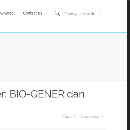
wnload
Contact us
er: BIO-GENER dan
Tags
Categories