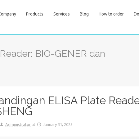
Company
Products
Services
Blog
How to order
Do
e Reader: BIO-GENER dan
andingan ELISA Plate Read
SHENG
Administrator
at
January 31, 2025