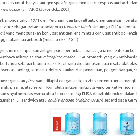
ni praktis untuk banyak antigen spesifik guna memantau respons antibodi, d
immunoassay
(uji FARR) (Joyce dkk., 2003).
lkan pada tahun 1971 oleh Perlmann dan Engvall untuk menganalisis interaks
nzim sebagai petanda pelaporan (
reporter label
). Umumnya ELISA dibedaka
say
) yang menggunakan konjugat antigen–enzim atau konjugat antibodi–enzi
ggunakan dua antibodi (Yunianti dkk., 2011)
 jenis ini melumpuhkan antigen pada permukaan padat guna menentukan konsen
embaca mikroplat atau
microplate reader
ELISA otomatis yang dikombinasi
rfungsi sebagai tabung reaksi kecil yang digabungkan dalam satu plat plas
observasi biologi, termasuk deteksi kanker dan penemuan, pengembangan, ser
a menggunakan
plate
yang dilapisi dengan antigen virus tertentu untuk mengik
arah, plasma, atau serum. Kompleks antigen-antibodi yang terikat kemudia
an sinyal berbasis warna atau fluoresensi. Uji ELISA dapat ditemukan dalam 
gunakan, uji sandwich atau
double-antigen-bridging
(DABA) seperti pada
Gam