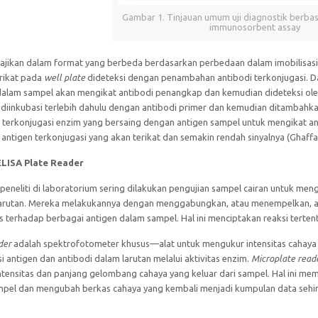
Gambar 1. Tinjauan umum uji diagnostik berba
immunosorbent assay
sajikan dalam format yang berbeda berdasarkan perbedaan dalam imobilisasi 
erikat pada
well plate
dideteksi dengan penambahan antibodi terkonjugasi. 
dalam sampel akan mengikat antibodi penangkap dan kemudian dideteksi oleh
 diinkubasi terlebih dahulu dengan antibodi primer dan kemudian ditambahka
 terkonjugasi enzim yang bersaing dengan antigen sampel untuk mengikat an
 antigen terkonjugasi yang akan terikat dan semakin rendah sinyalnya (Ghaffar
 ELISA Plate Reader
 peneliti di laboratorium sering dilakukan pengujian sampel cairan untuk men
 larutan. Mereka melakukannya dengan menggabungkan, atau menempelkan, an
 terhadap berbagai antigen dalam sampel. Hal ini menciptakan reaksi tertent
der
adalah spektrofotometer khusus—alat untuk mengukur intensitas cahay
 antigen dan antibodi dalam larutan melalui aktivitas enzim.
Microplate read
ntensitas dan panjang gelombang cahaya yang keluar dari sampel. Hal ini m
mpel dan mengubah berkas cahaya yang kembali menjadi kumpulan data sehi