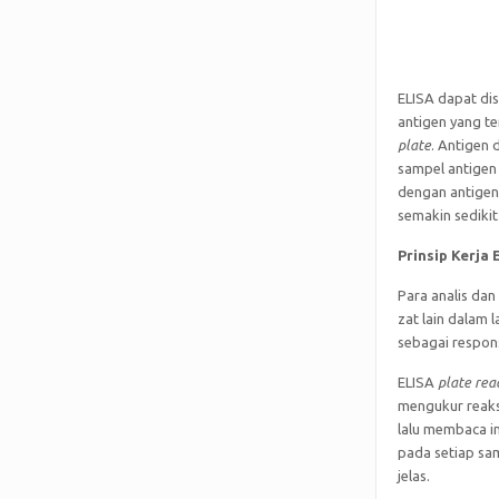
ELISA dapat di
antigen yang t
plate
. Antigen 
sampel antigen
dengan antigen
semakin sedikit
Prinsip Kerja
Para analis dan
zat lain dalam
sebagai respons
ELISA
plate rea
mengukur reaksi
lalu membaca i
pada setiap sa
jelas.