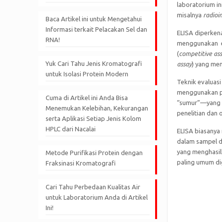
laboratorium i
misalnya
radio
Baca Artikel ini untuk Mengetahui
Informasi terkait Pelacakan Sel dan
ELISA diperkena
RNA!
menggunakan e
(
competitive as
Yuk Cari Tahu Jenis Kromatografi
assay
) yang men
untuk Isolasi Protein Modern
Teknik evaluasi
menggunakan p
Cuma di Artikel ini Anda Bisa
“sumur”—yang be
Menemukan Kelebihan, Kekurangan
penelitian dan 
serta Aplikasi Setiap Jenis Kolom
HPLC dari Nacalai
ELISA biasany
dalam sampel d
yang menghasilk
Metode Purifikasi Protein dengan
paling umum di
Fraksinasi Kromatografi
Cari Tahu Perbedaan Kualitas Air
untuk Laboratorium Anda di Artikel
Ini!