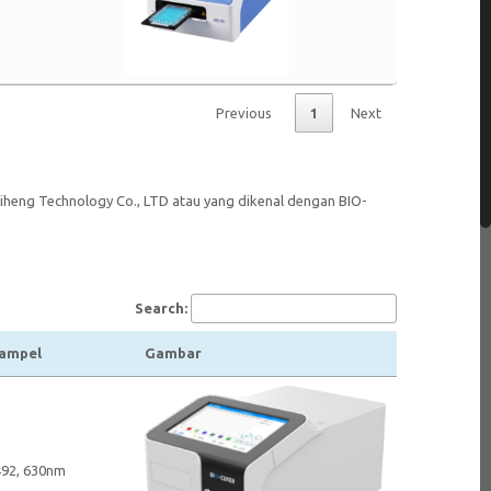
Previous
1
Next
aiheng Technology Co., LTD atau yang dikenal dengan BIO-
Search:
Sampel
Gambar
492, 630nm