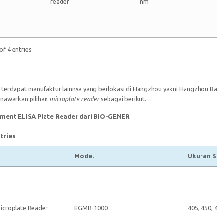
reader
nm
of 4 entries
, terdapat manufaktur lainnya yang berlokasi di Hangzhou yakni Hangzhou B
nawarkan pilihan
microplate reader
sebagai berikut.
rument ELISA Plate Reader dari BIO-GENER
tries
Model
Ukuran 
croplate Reader
BGMR-1000
405, 450, 