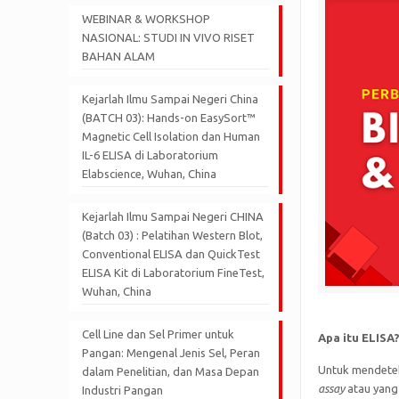
WEBINAR & WORKSHOP
NASIONAL: STUDI IN VIVO RISET
BAHAN ALAM
Kejarlah Ilmu Sampai Negeri China
(BATCH 03): Hands-on EasySort™
Magnetic Cell Isolation dan Human
IL-6 ELISA di Laboratorium
Elabscience, Wuhan, China
Kejarlah Ilmu Sampai Negeri CHINA
(Batch 03) : Pelatihan Western Blot,
Conventional ELISA dan QuickTest
ELISA Kit di Laboratorium FineTest,
Wuhan, China
Cell Line dan Sel Primer untuk
Apa itu ELISA
Pangan: Mengenal Jenis Sel, Peran
Untuk mendetek
dalam Penelitian, dan Masa Depan
assay
atau yang 
Industri Pangan