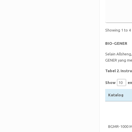
Showing 1 to 4 
BIO-GENER
Selain Allsheng
GENER yang me
Tabel 2. Inst
Show
en
Katalog
BGMR-1000 Mi