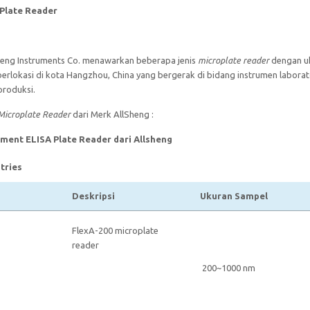
Plate Reader
eng Instruments Co. menawarkan beberapa jenis
microplate reader
dengan uk
 berlokasi di kota Hangzhou, China yang bergerak di bidang instrumen labora
produksi.
Microplate Reader
dari Merk AllSheng :
rument ELISA Plate Reader dari Allsheng
tries
Deskripsi
Ukuran Sampel
FlexA-200 microplate
reader
200~1000 nm