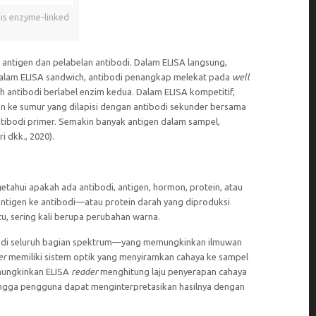
sis enzyme-linked
antigen dan pelabelan antibodi. Dalam ELISA langsung,
Dalam ELISA sandwich, antibodi penangkap melekat pada
well
 antibodi berlabel enzim kedua. Dalam ELISA kompetitif,
n ke sumur yang dilapisi dengan antibodi sekunder bersama
tibodi primer. Semakin banyak antigen dalam sampel,
i dkk., 2020).
getahui apakah ada antibodi, antigen, hormon, protein, atau
tigen ke antibodi—atau protein darah yang diproduksi
u, sering kali berupa perubahan warna.
a di seluruh bagian spektrum—yang memungkinkan ilmuwan
er
memiliki sistem optik yang menyiramkan cahaya ke sampel
emungkinkan ELISA
reader
menghitung laju penyerapan cahaya
ngga pengguna dapat menginterpretasikan hasilnya dengan