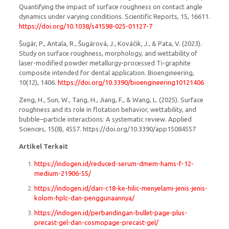
Quantifying the impact of surface roughness on contact angle
dynamics under varying conditions. Scientific Reports, 15, 16611.
https://doi.org/10.1038/s41598-025-01127-7
Šugár, P., Antala, R., Šugárová, J., Kováčik, J., & Pata, V. (2023).
Study on surface roughness, morphology, and wettability of
laser-modified powder metallurgy-processed Ti-graphite
composite intended for dental application. Bioengineering,
10(12), 1406.
https://doi.org/10.3390/bioengineering10121406
Zeng, H., Sun, W., Tang, H., Jiang, F., & Wang, L. (2025). Surface
roughness and its role in flotation behavior, wettability, and
bubble–particle interactions: A systematic review. Applied
Sciences, 15(8), 4557. https://doi.org/10.3390/app15084557
Artikel Terkait
https://indogen.id/reduced-serum-dmem-hams-f-12-
medium-21906-55/
https://indogen.id/dari-c18-ke-hilic-menyelami-jenis-jenis-
kolom-hplc-dan-penggunaannya/
https://indogen.id/perbandingan-bullet-page-plus-
precast-gel-dan-cosmopage-precast-gel/