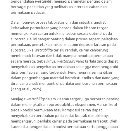
pengendalian
wettability
menjadi parameter penting dalam
berbagai penelitian yang melibatkan interaksi cairan dan
permukaan padatan.
Dalam banyak proses laboratorium dan industri, tingkat
kebasahan permukaan yang berada dalam kisaran target
memungkinkan cairan untuk menyebar secara optimal pada
substrat. Hal ini sangat penting dalam proses seperti pelapisan
permukaan, pencetakan mikro, maupun deposisi larutan pada
substrat. Jika
wettability
terlalu rendah, cairan cenderung
membentuk tetesan dan tidak mampu menutupi permukaan
secara merata. Sebaliknya,
wettability
yang terlalu tinggi dapat
menyebabkan penyebaran berlebihan sehingga mempengaruhi
distribusi lapisan yang terbentuk. Fenomena ini sering dikaji
dalam pengembangan material bertekstur mikro dan nano yang
dirancang untuk mengontrol perilaku pembasahan permukaan
(Zeng et al., 2025).
Menjaga
wettability
dalam kisaran target juga berperan penting
dalam meningkatkan reprodusibilitas eksperimen. Variasi kecil
pada kondisi permukaan atau komposisi cairan dapat
menyebabkan perubahan pada sudut kontak dan akhirnya
mempengaruhi perilaku cairan pada permukaan tersebut. Oleh
karena itu, pengendalian kondisi permukaan serta penggunaan