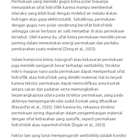
Permukaan yang memiliki gugus kimia polar biasanya
menunjukkan sifat hidrofilik karena mampu membentuk
interaksi yang lebih kuat dengan molekul air melalui ikatan
hidrogen atau gaya elektrostatik. Sebaliknya, permukaan
dengan gugus non-polar cenderung bersifat hidrofobik
sehingga cairan berbasis air sulit menyebar di atas permukaan
tersebut. Oleh karena itu, sifat kimia permukaan memiliki peran
penting dalam menentukan energi permukaan dan perilaku
pembasahan suatu material (Zeng et al., 2025).
Selain komposisi kimia, topografi atau kekasaran permukaan
juga memiliki pengaruh besar terhadap
wettability
. Struktur
mikro maupun nano pada permukaan dapat memperkuat sifat
hidrofilik atau hidrofobik yang dimiliki material. Hal ini terjadi
karena tekstur permukaan dapat memodifikasi area kontak
antara cairan dan padatan serta memungkinkan
terperangkapnya udara pada struktur permukaan, yang pada
akhirnya mempengaruhi nilai sudut kontak yang dihasilkan
(Razavifar et al., 2025). Oleh karena itu, rekayasa struktur
permukaan sering digunakan dalam pengembangan material
dengan sifat kebasahan yang spesifik, seperti permukaan
hidrofobik atau superhidrofobik (Šugár et al., 2023).
Faktor lain yang turut mempengaruhi
wettability
adalah kondisi