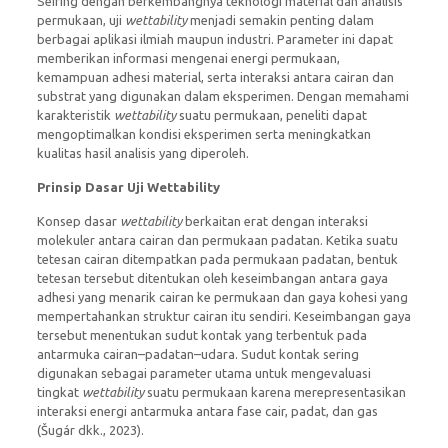
Seiring dengan berkembangnya teknologi material dan analisis
permukaan, uji
wettability
menjadi semakin penting dalam
berbagai aplikasi ilmiah maupun industri. Parameter ini dapat
memberikan informasi mengenai energi permukaan,
kemampuan adhesi material, serta interaksi antara cairan dan
substrat yang digunakan dalam eksperimen. Dengan memahami
karakteristik
wettability
suatu permukaan, peneliti dapat
mengoptimalkan kondisi eksperimen serta meningkatkan
kualitas hasil analisis yang diperoleh.
Prinsip Dasar Uji Wettability
Konsep dasar
wettability
berkaitan erat dengan interaksi
molekuler antara cairan dan permukaan padatan. Ketika suatu
tetesan cairan ditempatkan pada permukaan padatan, bentuk
tetesan tersebut ditentukan oleh keseimbangan antara gaya
adhesi yang menarik cairan ke permukaan dan gaya kohesi yang
mempertahankan struktur cairan itu sendiri. Keseimbangan gaya
tersebut menentukan sudut kontak yang terbentuk pada
antarmuka cairan–padatan–udara. Sudut kontak sering
digunakan sebagai parameter utama untuk mengevaluasi
tingkat
wettability
suatu permukaan karena merepresentasikan
interaksi energi antarmuka antara fase cair, padat, dan gas
(Šugár dkk., 2023).