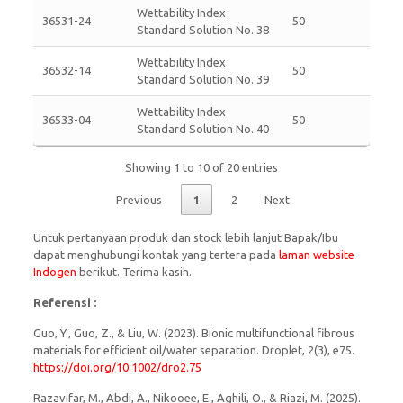
Wettability Index
36531-24
50
Standard Solution No. 38
Wettability Index
36532-14
50
Standard Solution No. 39
Wettability Index
36533-04
50
Standard Solution No. 40
Showing 1 to 10 of 20 entries
Previous
1
2
Next
Untuk pertanyaan produk dan stock lebih lanjut Bapak/Ibu
dapat menghubungi kontak yang tertera pada
laman website
Indogen
berikut. Terima kasih.
Referensi :
Guo, Y., Guo, Z., & Liu, W. (2023). Bionic multifunctional fibrous
materials for efficient oil/water separation. Droplet, 2(3), e75.
https://doi.org/10.1002/dro2.75
Razavifar, M., Abdi, A., Nikooee, E., Aghili, O., & Riazi, M. (2025).