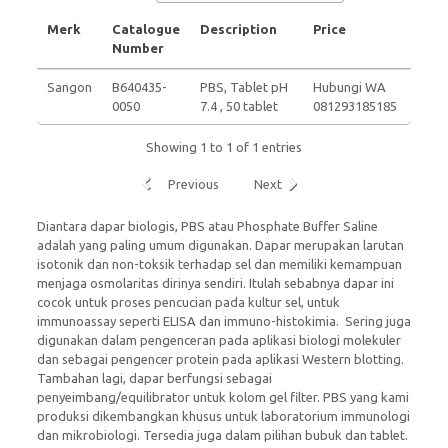
Merk
Catalogue
Description
Price
Number
Sangon
B640435-
PBS, Tablet pH
Hubungi WA
0050
7.4 , 50 tablet
081293185185
Showing 1 to 1 of 1 entries
Previous
Next
Diantara dapar biologis, PBS atau Phosphate Buffer Saline
adalah yang paling umum digunakan. Dapar merupakan larutan
isotonik dan non-toksik terhadap sel dan memiliki kemampuan
menjaga osmolaritas dirinya sendiri. Itulah sebabnya dapar ini
cocok untuk proses pencucian pada kultur sel, untuk
immunoassay seperti ELISA dan immuno-histokimia. Sering juga
digunakan dalam pengenceran pada aplikasi biologi molekuler
dan sebagai pengencer protein pada aplikasi Western blotting.
Tambahan lagi, dapar berfungsi sebagai
penyeimbang/equilibrator untuk kolom gel filter. PBS yang kami
produksi dikembangkan khusus untuk laboratorium immunologi
dan mikrobiologi. Tersedia juga dalam pilihan bubuk dan tablet.