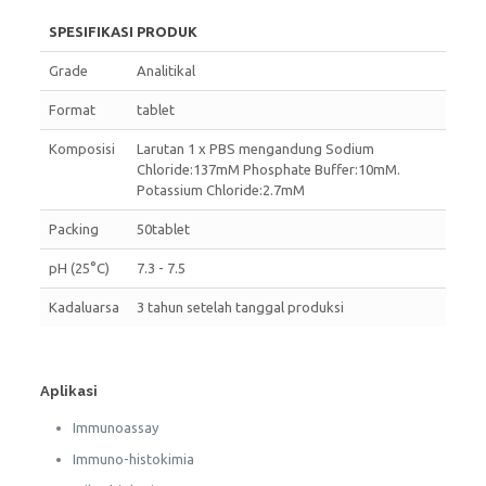
SPESIFIKASI PRODUK
Grade
Analitikal
Format
tablet
Komposisi
Larutan 1 x PBS mengandung Sodium
Chloride:137mM Phosphate Buffer:10mM.
Potassium Chloride:2.7mM
Packing
50tablet
pH (25°C)
7.3 - 7.5
Kadaluarsa
3 tahun setelah tanggal produksi
Aplikasi
Immunoassay
Immuno-histokimia