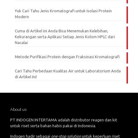
Yuk Cari Tahu Jenis Kromatografi untuk Isolasi Protein
Modern
Cuma di Artikel ini Anda Bisa Menemukan Kelebihan,
Kekurangan serta Aplikasi Setiap Jenis Kolom HPLC dari
Nacalai
Metode Purifikasi Protein dengan Fraksinasi Kromatografi
Cari Tahu Perbedaan Kualitas Air untuk Laboratorium Anda
di Artikel Ini!
About us
PT INDOGEN INTERTAMA adalah distributor reagen dan kit
untuk riset serta bahan habis pakai di Indonesia.
Indogen hadir sebagai
one-stop solution
untuk keperluan riset