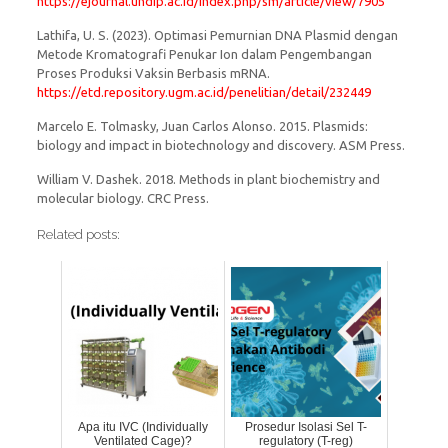
https://ejournal.undip.ac.id/index.php/sm/article/view/7905
Lathifa, U. S. (2023). Optimasi Pemurnian DNA Plasmid dengan
Metode Kromatografi Penukar Ion dalam Pengembangan
Proses Produksi Vaksin Berbasis mRNA.
https://etd.repository.ugm.ac.id/penelitian/detail/232449
Marcelo E. Tolmasky, Juan Carlos Alonso. 2015. Plasmids:
biology and impact in biotechnology and discovery. ASM Press.
William V. Dashek. 2018. Methods in plant biochemistry and
molecular biology. CRC Press.
Related posts:
Apa itu IVC (Individually
Prosedur Isolasi Sel T-
Ventilated Cage)?
regulatory (T-reg)