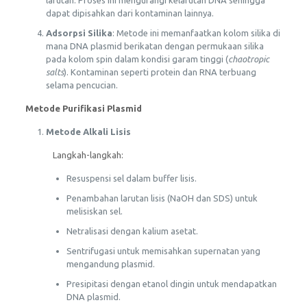
larutan. Proses ini mengurangi kelarutan DNA sehingga
dapat dipisahkan dari kontaminan lainnya.
Adsorpsi Silika
: Metode ini memanfaatkan kolom silika di
mana DNA plasmid berikatan dengan permukaan silika
pada kolom spin dalam kondisi garam tinggi (
chaotropic
salts
). Kontaminan seperti protein dan RNA terbuang
selama pencucian.
Metode Purifikasi Plasmid
Metode Alkali Lisis
Langkah-langkah:
Resuspensi sel dalam buffer lisis.
Penambahan larutan lisis (NaOH dan SDS) untuk
melisiskan sel.
Netralisasi dengan kalium asetat.
Sentrifugasi untuk memisahkan supernatan yang
mengandung plasmid.
Presipitasi dengan etanol dingin untuk mendapatkan
DNA plasmid.