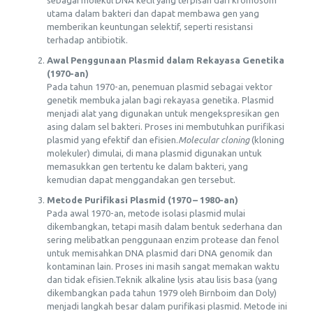
sebagai molekul DNA kecil yang terpisah dari kromosom
utama dalam bakteri dan dapat membawa gen yang
memberikan keuntungan selektif, seperti resistansi
terhadap antibiotik.
Awal Penggunaan Plasmid dalam Rekayasa Genetika
(1970-an)
Pada tahun 1970-an, penemuan plasmid sebagai vektor
genetik membuka jalan bagi rekayasa genetika. Plasmid
menjadi alat yang digunakan untuk mengekspresikan gen
asing dalam sel bakteri. Proses ini membutuhkan purifikasi
plasmid yang efektif dan efisien.
Molecular cloning
(kloning
molekuler) dimulai, di mana plasmid digunakan untuk
memasukkan gen tertentu ke dalam bakteri, yang
kemudian dapat menggandakan gen tersebut.
Metode Purifikasi Plasmid (1970 – 1980-an)
Pada awal 1970-an, metode isolasi plasmid mulai
dikembangkan, tetapi masih dalam bentuk sederhana dan
sering melibatkan penggunaan enzim protease dan fenol
untuk memisahkan DNA plasmid dari DNA genomik dan
kontaminan lain. Proses ini masih sangat memakan waktu
dan tidak efisien.Teknik alkaline lysis atau lisis basa (yang
dikembangkan pada tahun 1979 oleh Birnboim dan Doly)
menjadi langkah besar dalam purifikasi plasmid. Metode ini