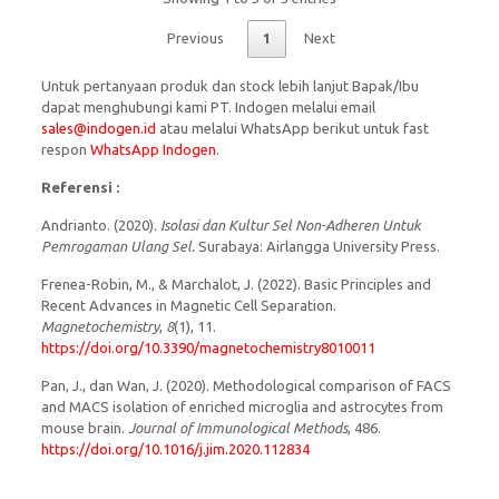
Previous
1
Next
Untuk pertanyaan produk dan stock lebih lanjut Bapak/Ibu
dapat menghubungi kami PT. Indogen melalui email
sales@indogen.id
atau melalui WhatsApp berikut untuk fast
respon
WhatsApp Indogen
.
Referensi :
Andrianto. (2020).
Isolasi dan Kultur Sel Non-Adheren Untuk
Pemrogaman Ulang Sel.
Surabaya: Airlangga University Press.
Frenea-Robin, M., & Marchalot, J. (2022). Basic Principles and
Recent Advances in Magnetic Cell Separation.
Magnetochemistry
,
8
(1), 11.
https://doi.org/10.3390/magnetochemistry8010011
Pan, J., dan Wan, J. (2020). Methodological comparison of FACS
and MACS isolation of enriched microglia and astrocytes from
mouse brain.
Journal of Immunological Methods
, 486.
https://doi.org/10.1016/j.jim.2020.112834