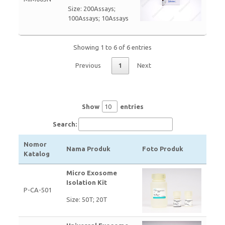
Size: 200Assays;
100Assays; 10Assays
Showing 1 to 6 of 6 entries
Previous
1
Next
Show
entries
Search:
Nomor
Nama Produk
Foto Produk
Katalog
Micro Exosome
Isolation Kit
P-CA-501
Size: 50T; 20T