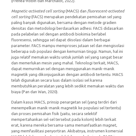
(Frenea-Robin dan Marchalot, 2022).
Magnetic-activated cell sorting
(MACS) dan
fluorescent-activated
cell sorting
(FACS) merupakan pendekatan pemisahan sel yang
paling banyak digunakan, bersama dengan metode gradien
densitas dan metodologi berdasarkan adhesi. FACS didasarkan
pada pelabelan sel dengan antibodi biokimia berlabel
fluoresensi, sehingga sel dapat diisolasi dalam berbagai
parameter. FACS mampu memproses jutaan sel dan mengisolasi
beberapa sub populasi dengan kemurnian tinggi. Namun, hal ini
juga relatif memakan waktu untuk jumlah sel yang sangat besar
dan memerlukan mesin yang mahal. Teknologi terkait, MACS,
dapat memurnikan sel dengan menggunakan manik-manik
magnetik yang dikonjugasikan dengan antibodi tertentu. MACS
telah digunakan secara luas dalam isolasi sel karena
membutuhkan peralatan yang lebih sedikit memakan waktu dan
biaya (Pan dan Wan, 2020).
Dalam kasus MACS, prinsip penargetan sel (yang terdiri dari
menempelkan manik-manik magnetik ke populasi sel tertentu)
dan proses pemisahan fisik (yaitu, secara selektif
mempertahankan sel-sel tersebut pada kolom) lebih terkait
erat, karena mereka bersama-sama memanfaatkan magnet,
yang memfasilitasi penyortiran. Akibatnya, instrumen komersial