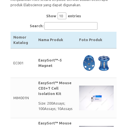
produk Elabscience yang dapat digunakan.
Show
entries
Search:
Nomor
Nama Produk
Foto Produk
Katalog
EasySort™-5
EC001
Magnet
EasySort™ Mouse
CD3+T Cell
Isolation Kit
MIM001N
Size: 200Assays;
100Assays; 10Assays
EasySort™ Mouse