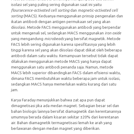
isolasi sel yang paling sering digunakan saat ini yaitu
floursecence-activated cell sorting
dan
magnetic-activated cell
sorting
(MACS). Keduanya menggunakan prinsip pengenalan dan
ikatan antibodi dengan antigen permukaan sel yang akan
diisolasi. Metode FACS menggunakan antibodi yang berpendar
untuk mengenali sel, sedangkan MACS menggunakan
iron oxide
yang mengandung
microbeads
yang bersifat magnetik. Metode
FACS lebih sering digunakan karena spesifitasnya yang lebih
tinggi karena sel yang akan diisolasi dapat diikat oleh beberapa
antibodi dalam satu waktu. Kemampuan tersebut tidak dapat
dilakukan menggunakan metode MACS yang hanya dapat
menggunakan satu antibodi penanda saja. Namun, metode
MACS lebih superior dibandingkan FACS dalam efisiensi waktu,
dimana FACS membutuhkan waktu beberapa jam untuk isolasi,
sedangkan MACS hanya memerlukan waktu kurang dari satu
jam.
Karya Faraday menunjukkan bahwa zat apa pun dapat
dimagnetisasi jika ada medan magnet. Sebagian besar sel dan
bahan biologis lainnya bersifat diamagnetik dan kerentanannya
umumnya berada dalam kisaran sekitar ±20% dari kerentanan
air. Bahan diamagnetik termagnetisasi lemah ke arah yang
berlawanan dengan medan magnet yang diberikan.