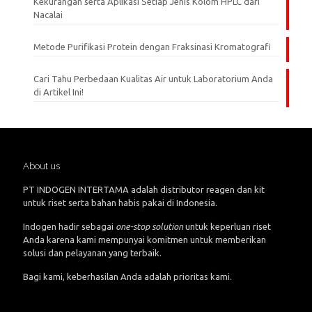
Kekurangan serta Aplikasi Setiap Jenis Kolom HPLC dari
Nacalai
Metode Purifikasi Protein dengan Fraksinasi Kromatografi
Cari Tahu Perbedaan Kualitas Air untuk Laboratorium Anda
di Artikel Ini!
About us
PT INDOGEN INTERTAMA adalah distributor reagen dan kit
untuk riset serta bahan habis pakai di Indonesia.
Indogen hadir sebagai
one-stop solution
untuk keperluan riset
Anda karena kami mempunyai komitmen untuk memberikan
solusi dan pelayanan yang terbaik.
Bagi kami, keberhasilan Anda adalah prioritas kami.