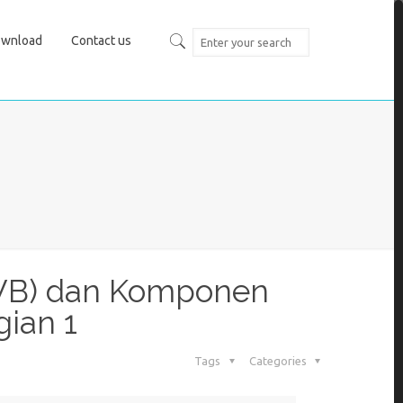
wnload
Contact us
 (WB) dan Komponen
gian 1
Tags
Categories