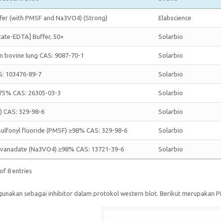
ffer (with PMSF and Na3VO4) (Strong)
Elabscience
tate-EDTA] Buffer, 50×
Solarbio
m bovine lung CAS: 9087-70-1
Solarbio
S: 103476-89-7
Solarbio
≥75% CAS: 26305-03-3
Solarbio
 CAS: 329-98-6
Solarbio
ulfonyl fluoride (PMSF) ≥98% CAS: 329-98-6
Solarbio
vanadate (Na3VO4) ≥98% CAS: 13721-39-6
Solarbio
of 8 entries
gunakan sebagai inhibitor dalam protokol western blot. Berikut merupakan 