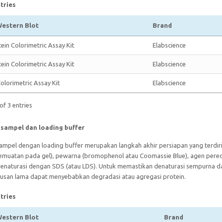
tries
estern Blot
Brand
ein Colorimetric Assay Kit
Elabscience
ein Colorimetric Assay Kit
Elabscience
olorimetric Assay Kit
Elabscience
of 3 entries
sampel dan loading buffer
mpel dengan loading buffer merupakan langkah akhir persiapan yang terdiri 
pemuatan pada gel), pewarna (bromophenol atau Coomassie Blue), agen peredu
denaturasi dengan SDS (atau LDS). Untuk memastikan denaturasi sempurna dar
busan lama dapat menyebabkan degradasi atau agregasi protein.
tries
estern Blot
Brand