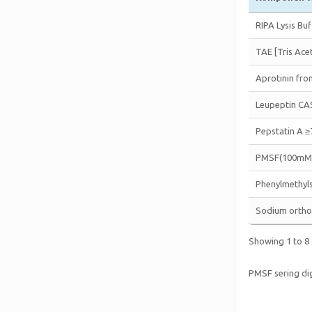
RIPA Lysis Bu
TAE [Tris Ace
Aprotinin fro
Leupeptin CA
Pepstatin A 
PMSF(100mM)
Phenylmethyls
Sodium ortho
Showing 1 to 8 
PMSF sering di