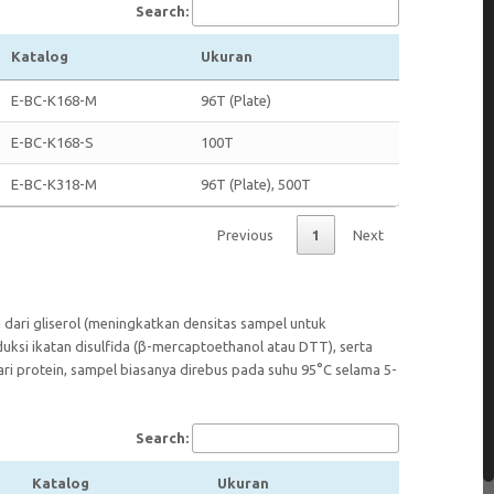
Search:
Katalog
Ukuran
E-BC-K168-M
96T (Plate)
E-BC-K168-S
100T
E-BC-K318-M
96T (Plate), 500T
Previous
1
Next
dari gliserol (meningkatkan densitas sampel untuk
ksi ikatan disulfida (β-mercaptoethanol atau DTT), serta
i protein, sampel biasanya direbus pada suhu 95°C selama 5-
Search:
Katalog
Ukuran