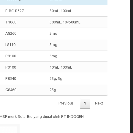
E-BC-R327
50mL, 100mL
T1060
500mL, 10×500mL
A8260
5mg
L8110
5mg
P8100
5mg
P0100
10mL, 100mL
P8340
25g, 5g
G8460
25g
Previous
1
Next
PMSF merk SolarBio yang dijual oleh PT INDOGEN.