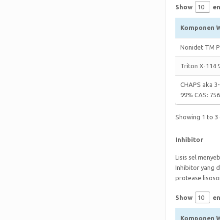
Show
en
Komponen W
Nonidet TM P4
Triton X-114
CHAPS aka 3-
99% CAS: 756
Showing 1 to 3 
Inhibitor
Lisis sel menye
Inhibitor yang
protease lisos
Show
en
Komponen W