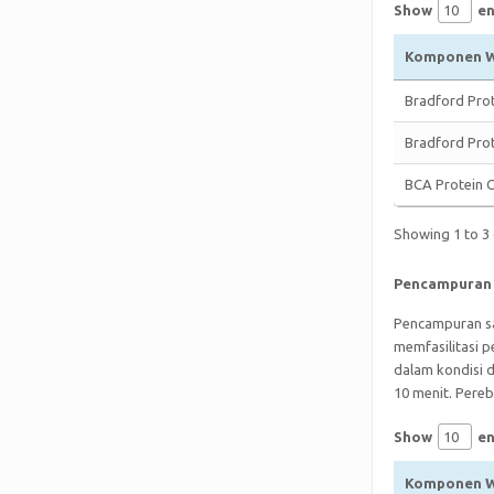
Show
en
Komponen W
Bradford Prot
Bradford Prot
BCA Protein C
Showing 1 to 3 
Pencampuran 
Pencampuran sa
memfasilitasi 
dalam kondisi 
10 menit. Pere
Show
en
Komponen W