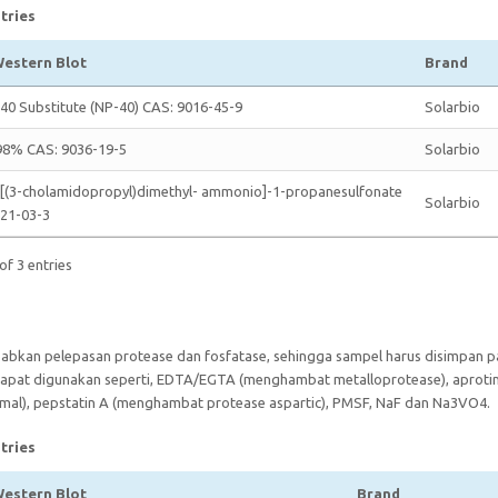
tries
estern Blot
Brand
0 Substitute (NP-40) CAS: 9016-45-9
Solarbio
 98% CAS: 9036-19-5
Solarbio
[(3-cholamidopropyl)dimethyl- ammonio]-1-propanesulfonate
Solarbio
21-03-3
of 3 entries
babkan pelepasan protease dan fosfatase, sehingga sampel harus disimpan pa
 dapat digunakan seperti, EDTA/EGTA (menghambat metalloprotease), aproti
omal), pepstatin A (menghambat protease aspartic), PMSF, NaF dan Na3VO4.
tries
estern Blot
Brand