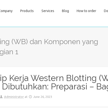
Company
Products
Services
Blog
How to order
Do
tting (WB) dan Komponen yang
gian 1
sip Kerja Western Blotting
 Dibutuhkan: Preparasi – Ba
Administrator
at
June 26, 2023