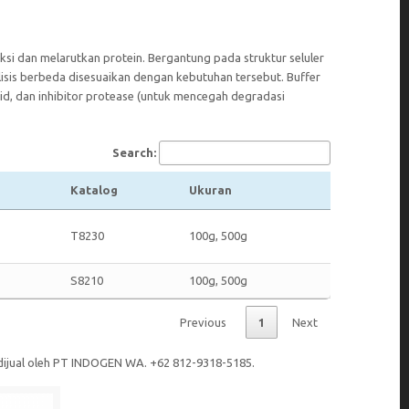
aksi dan melarutkan protein. Bergantung pada struktur seluler
fer lisis berbeda disesuaikan dengan kebutuhan tersebut. Buffer
lipid, dan inhibitor protease (untuk mencegah degradasi
Search:
Katalog
Ukuran
T8230
100g, 500g
S8210
100g, 500g
Previous
1
Next
dijual oleh PT INDOGEN WA. +62 812-9318-5185.