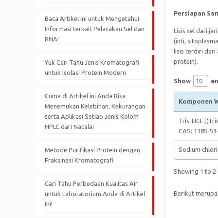
Persiapan Sa
Baca Artikel ini untuk Mengetahui
Informasi terkait Pelacakan Sel dan
Lisis sel dari 
RNA!
(inti, sitoplasm
lisis terdiri da
protein).
Yuk Cari Tahu Jenis Kromatografi
untuk Isolasi Protein Modern
Show
en
Cuma di Artikel ini Anda Bisa
Komponen W
Menemukan Kelebihan, Kekurangan
serta Aplikasi Setiap Jenis Kolom
Tris-HCL [(Tr
HPLC dari Nacalai
CAS: 1185-53
Sodium chlori
Metode Purifikasi Protein dengan
Fraksinasi Kromatografi
Showing 1 to 2 
Cari Tahu Perbedaan Kualitas Air
Berikut merupa
untuk Laboratorium Anda di Artikel
Ini!