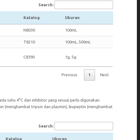
Search:
Katalog
Ukuran
N8030
100mL
T8210
100mL, 500mL
C8390
1g, 5g
Previous
1
Next
da suhu 4°C dan inhibitor yang sesuai perlu digunakan.
nin (menghambat tripsin dan plasmin), leupeptin (menghambat
Search:
Katalog
Ukuran