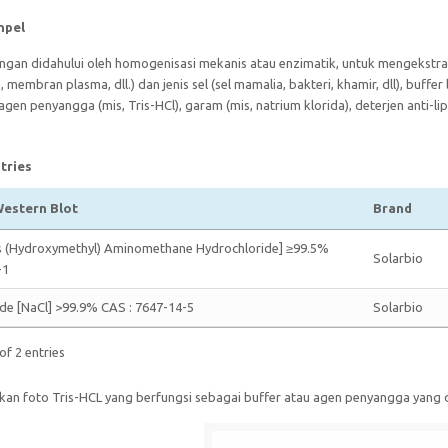
mpel
jaringan didahului oleh homogenisasi mekanis atau enzimatik, untuk mengekstr
a, membran plasma, dll.) dan jenis sel (sel mamalia, bakteri, khamir, dll), buf
ri agen penyangga (mis, Tris-HCl), garam (mis, natrium klorida), deterjen anti-
tries
estern Blot
Brand
is (Hydroxymethyl) Aminomethane Hydrochloride] ≥99.5%
Solarbio
-1
de [NaCl] >99.9% CAS : 7647-14-5
Solarbio
of 2 entries
kan foto Tris-HCL yang berfungsi sebagai buffer atau agen penyangga yang 