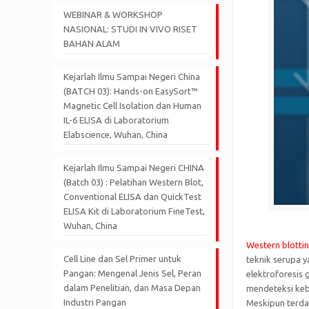
WEBINAR & WORKSHOP
NASIONAL: STUDI IN VIVO RISET
BAHAN ALAM
Kejarlah Ilmu Sampai Negeri China
(BATCH 03): Hands-on EasySort™
Magnetic Cell Isolation dan Human
IL-6 ELISA di Laboratorium
Elabscience, Wuhan, China
Kejarlah Ilmu Sampai Negeri CHINA
(Batch 03) : Pelatihan Western Blot,
Conventional ELISA dan QuickTest
ELISA Kit di Laboratorium FineTest,
Wuhan, China
Western blotti
Cell Line dan Sel Primer untuk
teknik serupa 
Pangan: Mengenal Jenis Sel, Peran
elektroforesis 
dalam Penelitian, dan Masa Depan
mendeteksi kebe
Industri Pangan
Meskipun terdap