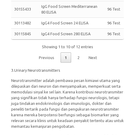
IgG Food Screen Mediterranean
30155433
96 Test
80 ELISA
30113482
IgG4 Food Screen 24 ELISA
96 Test
30115845
IgG4 Food Screen 280 ELISA
96 Test
Showing 1 to 10 of 12 entries
Previous
1
2
Next
3.Urinary Neurotransmitters
Neurotransmitter adalah pembawa pesan kimiawi utama yang
dilepaskan dari neuron dan menyampaikan, memperkuat serta
memodulasi sinyal ke sel lain. Karena kontribusi neurotransmiter
yang signifikan tidak hanya terhadap fungsi neurologis, tetapi
juga tindakan endokrinologis dan imunologis, dokter dan
peneliti tertarik pada fungsi dan pengukuran neurotransmiter
karena mereka berpotensi berfungsi sebagai biomarker yang
relevan secara klinis untuk keadaan penyakit tertentu atau untuk
memantau kemanjuran pengobatan.