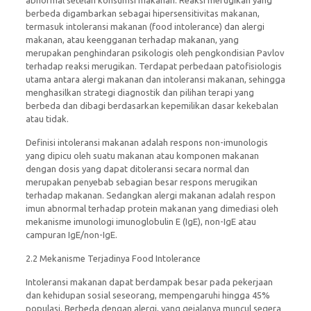
abnormal setelah konsumsi makanan. Reaksi merugikan yang
berbeda digambarkan sebagai hipersensitivitas makanan,
termasuk intoleransi makanan (food intolerance) dan alergi
makanan, atau keengganan terhadap makanan, yang
merupakan penghindaran psikologis oleh pengkondisian Pavlov
terhadap reaksi merugikan. Terdapat perbedaan patofisiologis
utama antara alergi makanan dan intoleransi makanan, sehingga
menghasilkan strategi diagnostik dan pilihan terapi yang
berbeda dan dibagi berdasarkan kepemilikan dasar kekebalan
atau tidak.
Definisi intoleransi makanan adalah respons non-imunologis
yang dipicu oleh suatu makanan atau komponen makanan
dengan dosis yang dapat ditoleransi secara normal dan
merupakan penyebab sebagian besar respons merugikan
terhadap makanan. Sedangkan alergi makanan adalah respon
imun abnormal terhadap protein makanan yang dimediasi oleh
mekanisme imunologi imunoglobulin E (IgE), non-IgE atau
campuran IgE/non-IgE.
2.2 Mekanisme Terjadinya Food Intolerance
Intoleransi makanan dapat berdampak besar pada pekerjaan
dan kehidupan sosial seseorang, mempengaruhi hingga 45%
populasi. Berbeda dengan alergi, yang gejalanya muncul segera