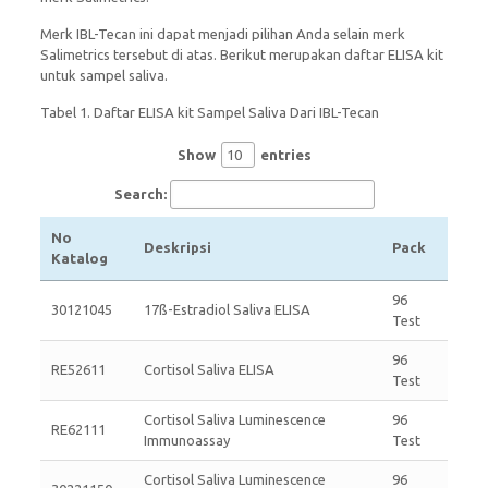
Merk IBL-Tecan ini dapat menjadi pilihan Anda selain merk
Salimetrics tersebut di atas. Berikut merupakan daftar ELISA kit
untuk sampel saliva.
Tabel 1. Daftar ELISA kit Sampel Saliva Dari IBL-Tecan
Show
entries
Search:
No
Deskripsi
Pack
Katalog
96
30121045
17ß-Estradiol Saliva ELISA
Test
96
RE52611
Cortisol Saliva ELISA
Test
Cortisol Saliva Luminescence
96
RE62111
Immunoassay
Test
Cortisol Saliva Luminescence
96