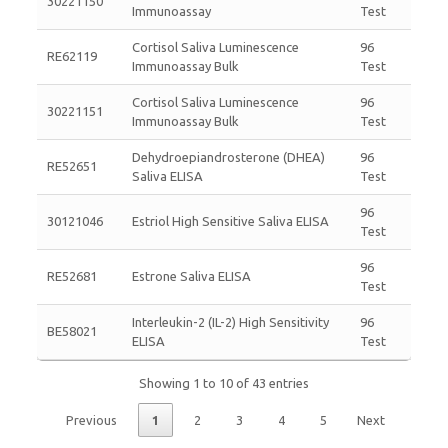
30221150
Immunoassay
Test
Cortisol Saliva Luminescence
96
RE62119
Immunoassay Bulk
Test
Cortisol Saliva Luminescence
96
30221151
Immunoassay Bulk
Test
Dehydroepiandrosterone (DHEA)
96
RE52651
Saliva ELISA
Test
96
30121046
Estriol High Sensitive Saliva ELISA
Test
96
RE52681
Estrone Saliva ELISA
Test
Interleukin-2 (IL-2) High Sensitivity
96
BE58021
ELISA
Test
Showing 1 to 10 of 43 entries
Previous
1
2
3
4
5
Next