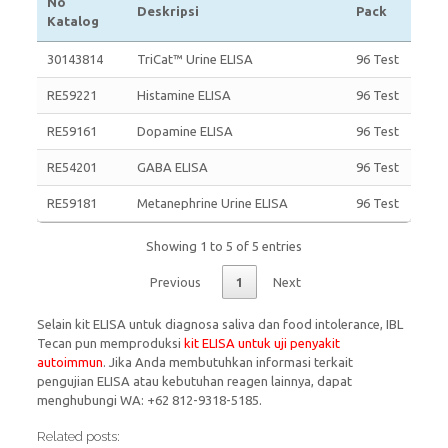
No
Deskripsi
Pack
Katalog
30143814
TriCat™ Urine ELISA
96 Test
RE59221
Histamine ELISA
96 Test
RE59161
Dopamine ELISA
96 Test
RE54201
GABA ELISA
96 Test
RE59181
Metanephrine Urine ELISA
96 Test
Showing 1 to 5 of 5 entries
Previous
1
Next
Selain kit ELISA untuk diagnosa saliva dan food intolerance, IBL
Tecan pun memproduksi
kit ELISA untuk uji penyakit
autoimmun
. Jika Anda membutuhkan informasi terkait
pengujian ELISA atau kebutuhan reagen lainnya, dapat
menghubungi WA: +62 812-9318-5185.
Related posts: