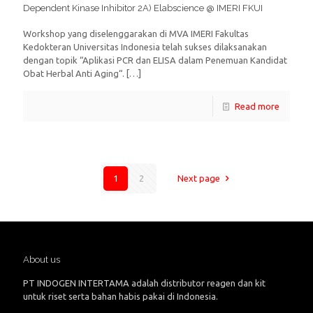
Dependent Kinase Inhibitor 2A) Elabscience @ IMERI FKUI
Workshop yang diselenggarakan di MVA IMERI Fakultas
Kedokteran Universitas Indonesia telah sukses dilaksanakan
dengan topik “Aplikasi PCR dan ELISA dalam Penemuan Kandidat
Obat Herbal Anti Aging“.
[…]
Read more
1
2
Next page
About us
PT INDOGEN INTERTAMA adalah distributor reagen dan kit
untuk riset serta bahan habis pakai di Indonesia.