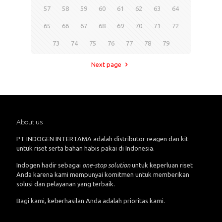
57
58
59
60
61
62
63
64
65
66
67
68
69
70
71
72
73
74
75
76
77
78
79
Next page
About us
PT INDOGEN INTERTAMA adalah distributor reagen dan kit
untuk riset serta bahan habis pakai di Indonesia.
Indogen hadir sebagai
one-stop solution
untuk keperluan riset
Anda karena kami mempunyai komitmen untuk memberikan
solusi dan pelayanan yang terbaik.
Bagi kami, keberhasilan Anda adalah prioritas kami.