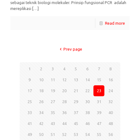
sebagai teknik biologi molekuler. Prinsip fungsional PCR adalah
mereplikasi
[…]
Read more
Prev page
1
2
3
4
5
6
7
8
9
10
11
12
13
14
15
16
17
18
19
20
21
22
23
24
25
26
27
28
29
30
31
32
33
34
35
36
37
38
39
40
41
42
43
44
45
46
47
48
49
50
51
52
53
54
55
56