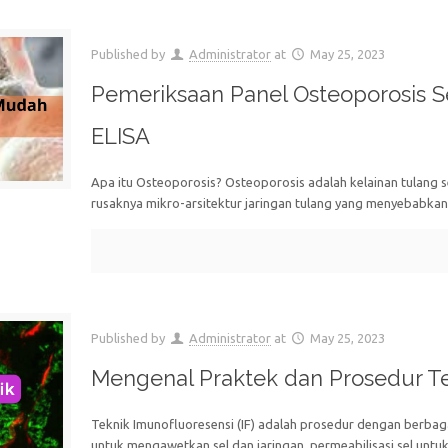
Published by
Administrator
at
May 25, 2023
Pemeriksaan Panel Osteoporosis
ELISA
Apa itu Osteoporosis? Osteoporosis adalah kelainan tulang s
rusaknya mikro-arsitektur jaringan tulang yang menyebabkan
Published by
Administrator
at
May 25, 2023
Mengenal Praktek dan Prosedur Tek
Teknik Imunofluoresensi (IF) adalah prosedur dengan berbaga
untuk mengawetkan sel dan jaringan, permeabilisasi sel untuk 