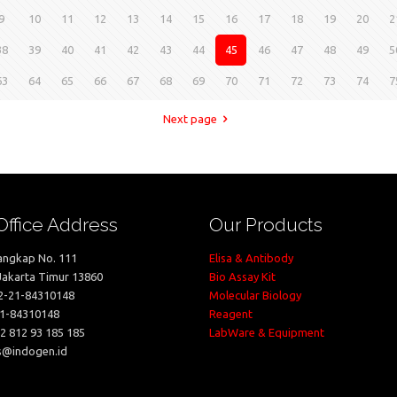
9
10
11
12
13
14
15
16
17
18
19
20
2
38
39
40
41
42
43
44
45
46
47
48
49
5
63
64
65
66
67
68
69
70
71
72
73
74
7
Next page
ffice Address
Our Products
langkap No. 111
Elisa & Antibody
Jakarta Timur 13860
Bio Assay Kit
62-21-84310148
Molecular Biology
21-84310148
Reagent
62 812 93 185 185
LabWare & Equipment
es@indogen.id