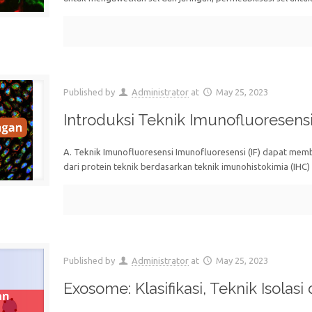
Published by
Administrator
at
May 25, 2023
Introduksi Teknik Imunofluoresen
A. Teknik Imunofluoresensi Imunofluoresensi (IF) dapat membe
dari protein teknik berdasarkan teknik imunohistokimia (IHC)
Published by
Administrator
at
May 25, 2023
Exosome: Klasifikasi, Teknik Isolasi