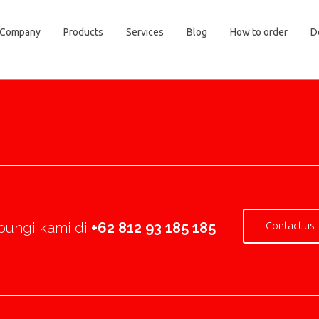
Company
Products
Services
Blog
How to order
D
ungi kami di
+62 812 93 185 185
Contact us