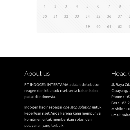
1
2
3
4
5
6
7
8
30
31
32
33
34
35
36
37
59
60
61
62
About us
Head O
PT INDOGEN INTERTAMA adalah distributor
Jl. Raya Ci
reagen dan kit untuk riset serta bahan habis
Cipayung, 
pakai di Indonesia.
Phone : +
Fax : +62-
Indogen hadir sebagai
one-stop solution
untuk
Mobile : +
keperluan riset Anda karena kami mempunyai
Email: sal
komitmen untuk memberikan solusi dan
pelayanan yang terbaik.