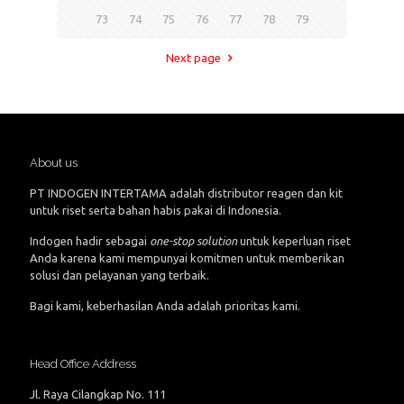
73
74
75
76
77
78
79
Next page
About us
PT INDOGEN INTERTAMA adalah distributor reagen dan kit
untuk riset serta bahan habis pakai di Indonesia.
Indogen hadir sebagai
one-stop solution
untuk keperluan riset
Anda karena kami mempunyai komitmen untuk memberikan
solusi dan pelayanan yang terbaik.
Bagi kami, keberhasilan Anda adalah prioritas kami.
Head Office Address
Jl. Raya Cilangkap No. 111